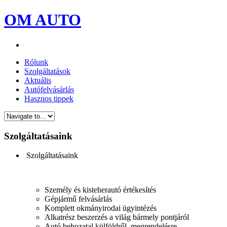
OM AUTO
Rólunk
Szolgáltatások
Aktuális
Autófelvásárlás
Hasznos tippek
Szolgáltatásaink
Szolgáltatásaink
Személy és kisteherautó értékesítés
Gépjármű felvásárlás
Komplett okmányirodai ügyintézés
Alkatrész beszerzés a világ bármely pontjáról
Autó behozatal külföldről, megrendelésre